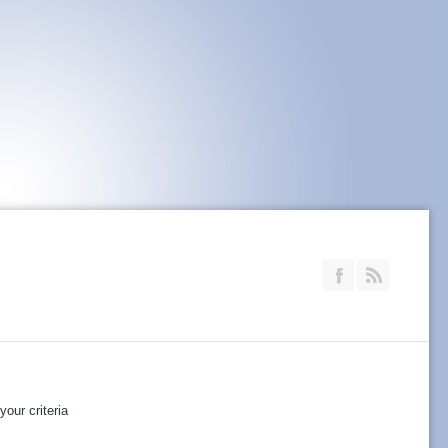
Join our Faceb
RSS
our criteria