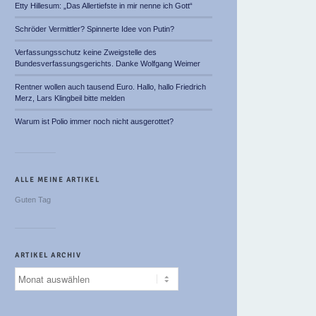
Etty Hillesum: „Das Allertiefste in mir nenne ich Gott“
Schröder Vermittler? Spinnerte Idee von Putin?
Verfassungsschutz keine Zweigstelle des
Bundesverfassungsgerichts. Danke Wolfgang Weimer
Rentner wollen auch tausend Euro. Hallo, hallo Friedrich
Merz, Lars Klingbeil bitte melden
Warum ist Polio immer noch nicht ausgerottet?
ALLE MEINE ARTIKEL
Guten Tag
ARTIKEL ARCHIV
Artikel
Archiv