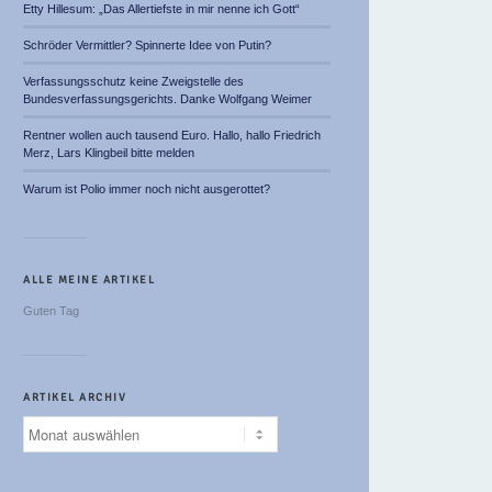
Etty Hillesum: „Das Allertiefste in mir nenne ich Gott“
Schröder Vermittler? Spinnerte Idee von Putin?
Verfassungsschutz keine Zweigstelle des
Bundesverfassungsgerichts. Danke Wolfgang Weimer
Rentner wollen auch tausend Euro. Hallo, hallo Friedrich
Merz, Lars Klingbeil bitte melden
Warum ist Polio immer noch nicht ausgerottet?
ALLE MEINE ARTIKEL
Guten Tag
ARTIKEL ARCHIV
Artikel
Archiv