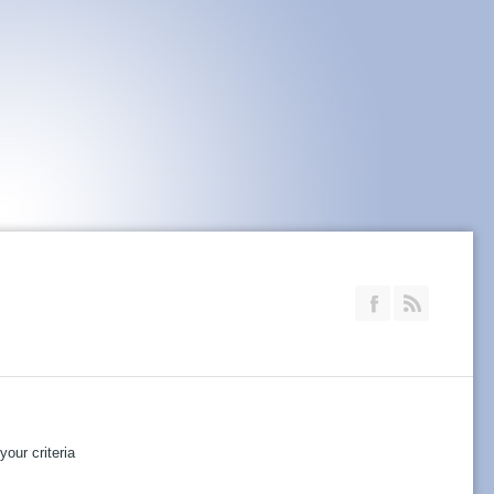
Join our Faceb
RSS
our criteria