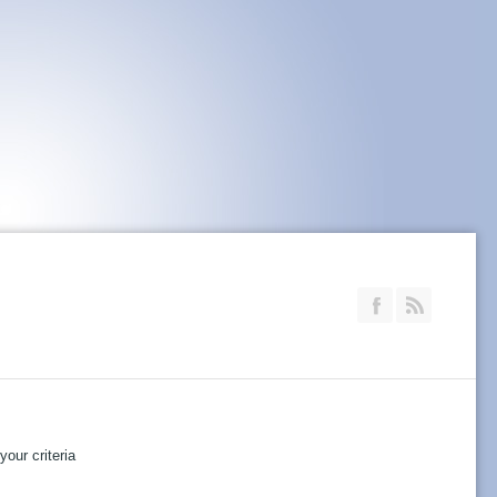
Join our Faceb
RSS
our criteria