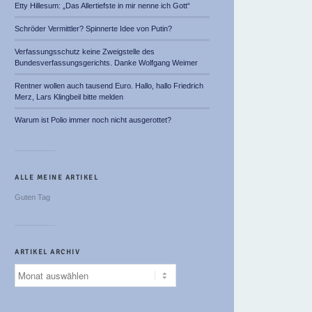
Etty Hillesum: „Das Allertiefste in mir nenne ich Gott“
Schröder Vermittler? Spinnerte Idee von Putin?
Verfassungsschutz keine Zweigstelle des
Bundesverfassungsgerichts. Danke Wolfgang Weimer
Rentner wollen auch tausend Euro. Hallo, hallo Friedrich
Merz, Lars Klingbeil bitte melden
Warum ist Polio immer noch nicht ausgerottet?
ALLE MEINE ARTIKEL
Guten Tag
ARTIKEL ARCHIV
Artikel
Archiv