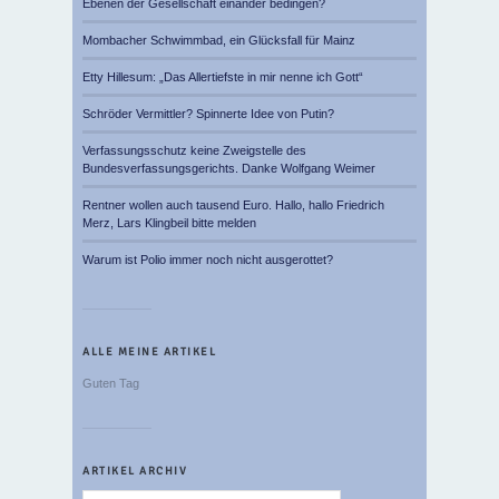
Ebenen der Gesellschaft einander bedingen?
Mombacher Schwimmbad, ein Glücksfall für Mainz
Etty Hillesum: „Das Allertiefste in mir nenne ich Gott“
Schröder Vermittler? Spinnerte Idee von Putin?
Verfassungsschutz keine Zweigstelle des
Bundesverfassungsgerichts. Danke Wolfgang Weimer
Rentner wollen auch tausend Euro. Hallo, hallo Friedrich
Merz, Lars Klingbeil bitte melden
Warum ist Polio immer noch nicht ausgerottet?
ALLE MEINE ARTIKEL
Guten Tag
ARTIKEL ARCHIV