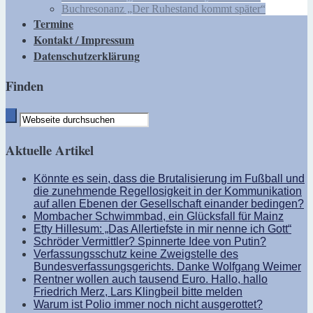
Buchresonanz „Der Ruhestand kommt später“
Termine
Kontakt / Impressum
Datenschutzerklärung
Finden
Aktuelle Artikel
Könnte es sein, dass die Brutalisierung im Fußball und
die zunehmende Regellosigkeit in der Kommunikation
auf allen Ebenen der Gesellschaft einander bedingen?
Mombacher Schwimmbad, ein Glücksfall für Mainz
Etty Hillesum: „Das Allertiefste in mir nenne ich Gott“
Schröder Vermittler? Spinnerte Idee von Putin?
Verfassungsschutz keine Zweigstelle des
Bundesverfassungsgerichts. Danke Wolfgang Weimer
Rentner wollen auch tausend Euro. Hallo, hallo
Friedrich Merz, Lars Klingbeil bitte melden
Warum ist Polio immer noch nicht ausgerottet?