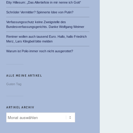
Etty Hillesum: „Das Allertiefste in mir nenne ich Gott“
Schröder Vermittler? Spinnerte Idee von Putin?
Verfassungsschutz keine Zweigstelle des
Bundesverfassungsgerichts. Danke Wolfgang Weimer
Rentner wollen auch tausend Euro. Hallo, hallo Friedrich
Merz, Lars Klingbeil bitte melden
Warum ist Polio immer noch nicht ausgerottet?
ALLE MEINE ARTIKEL
Guten Tag
ARTIKEL ARCHIV
Artikel
Archiv