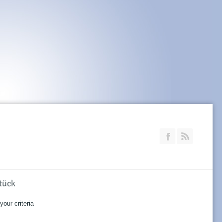
Join our Faceb
RSS
tück
our criteria