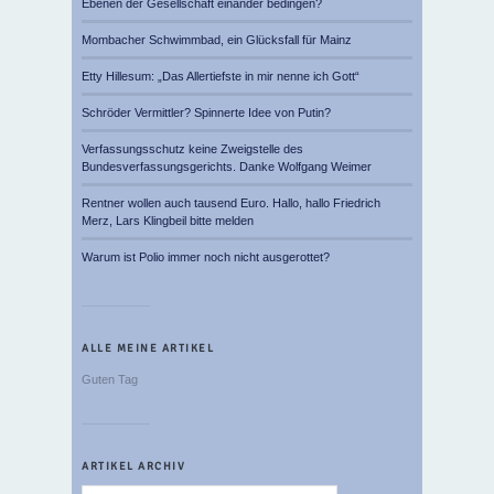
Ebenen der Gesellschaft einander bedingen?
Mombacher Schwimmbad, ein Glücksfall für Mainz
Etty Hillesum: „Das Allertiefste in mir nenne ich Gott“
Schröder Vermittler? Spinnerte Idee von Putin?
Verfassungsschutz keine Zweigstelle des
Bundesverfassungsgerichts. Danke Wolfgang Weimer
Rentner wollen auch tausend Euro. Hallo, hallo Friedrich
Merz, Lars Klingbeil bitte melden
Warum ist Polio immer noch nicht ausgerottet?
ALLE MEINE ARTIKEL
Guten Tag
ARTIKEL ARCHIV