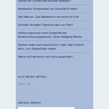
Ebenen der Gesellschaft einander bedingen?
Mombacher Schwimmbad, ein Glücksfall für Mainz
Etty Hillesum: „Das Allertiefste in mir nenne ich Gott“
Schröder Vermittler? Spinnerte Idee von Putin?
Verfassungsschutz keine Zweigstelle des
Bundesverfassungsgerichts. Danke Wolfgang Weimer
Rentner wollen auch tausend Euro. Hallo, hallo Friedrich
Merz, Lars Klingbeil bitte melden
Warum ist Polio immer noch nicht ausgerottet?
ALLE MEINE ARTIKEL
Guten Tag
ARTIKEL ARCHIV