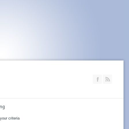
Join our Faceb
RSS
ung
our criteria