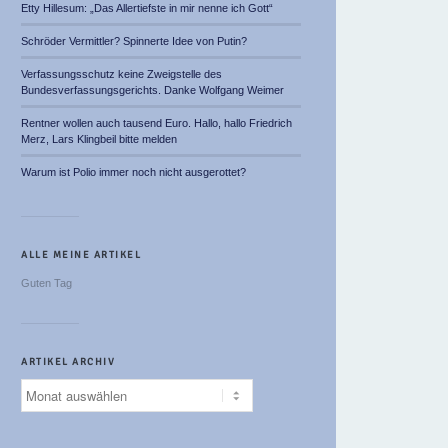
Etty Hillesum: „Das Allertiefste in mir nenne ich Gott“
Schröder Vermittler? Spinnerte Idee von Putin?
Verfassungsschutz keine Zweigstelle des
Bundesverfassungsgerichts. Danke Wolfgang Weimer
Rentner wollen auch tausend Euro. Hallo, hallo Friedrich
Merz, Lars Klingbeil bitte melden
Warum ist Polio immer noch nicht ausgerottet?
ALLE MEINE ARTIKEL
Guten Tag
ARTIKEL ARCHIV
Artikel
Archiv