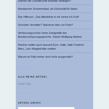
Ebenen der Gesellschaft einander bedingen?
Mombacher Schwimmbad, ein Glücksfall für Mainz
Etty Hillesum: „Das Allertiefste in mir nenne ich Gott“
Schröder Vermittler? Spinnerte Idee von Putin?
Verfassungsschutz keine Zweigstelle des
Bundesverfassungsgerichts. Danke Wolfgang Weimer
Rentner wollen auch tausend Euro. Hallo, hallo Friedrich
Merz, Lars Klingbeil bitte melden
Warum ist Polio immer noch nicht ausgerottet?
ALLE MEINE ARTIKEL
Guten Tag
ARTIKEL ARCHIV