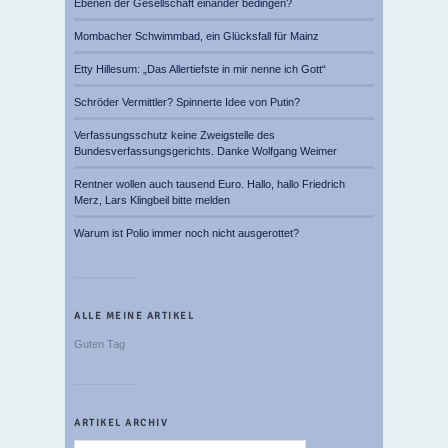
Ebenen der Gesellschaft einander bedingen?
Mombacher Schwimmbad, ein Glücksfall für Mainz
Etty Hillesum: „Das Allertiefste in mir nenne ich Gott“
Schröder Vermittler? Spinnerte Idee von Putin?
Verfassungsschutz keine Zweigstelle des
Bundesverfassungsgerichts. Danke Wolfgang Weimer
Rentner wollen auch tausend Euro. Hallo, hallo Friedrich
Merz, Lars Klingbeil bitte melden
Warum ist Polio immer noch nicht ausgerottet?
ALLE MEINE ARTIKEL
Guten Tag
ARTIKEL ARCHIV