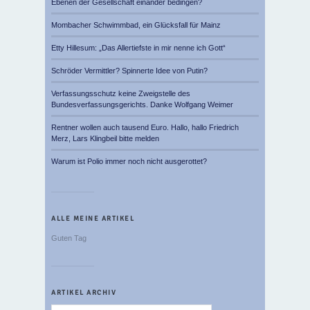
Ebenen der Gesellschaft einander bedingen?
Mombacher Schwimmbad, ein Glücksfall für Mainz
Etty Hillesum: „Das Allertiefste in mir nenne ich Gott“
Schröder Vermittler? Spinnerte Idee von Putin?
Verfassungsschutz keine Zweigstelle des
Bundesverfassungsgerichts. Danke Wolfgang Weimer
Rentner wollen auch tausend Euro. Hallo, hallo Friedrich
Merz, Lars Klingbeil bitte melden
Warum ist Polio immer noch nicht ausgerottet?
ALLE MEINE ARTIKEL
Guten Tag
ARTIKEL ARCHIV