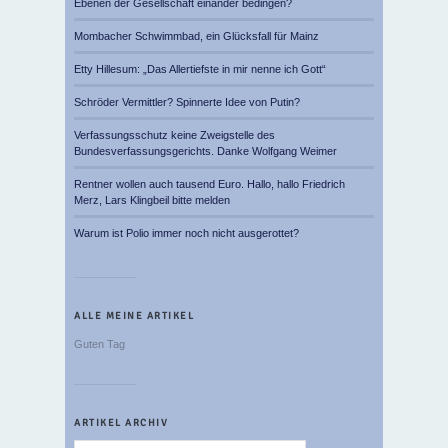
Ebenen der Gesellschaft einander bedingen?
Mombacher Schwimmbad, ein Glücksfall für Mainz
Etty Hillesum: „Das Allertiefste in mir nenne ich Gott“
Schröder Vermittler? Spinnerte Idee von Putin?
Verfassungsschutz keine Zweigstelle des
Bundesverfassungsgerichts. Danke Wolfgang Weimer
Rentner wollen auch tausend Euro. Hallo, hallo Friedrich
Merz, Lars Klingbeil bitte melden
Warum ist Polio immer noch nicht ausgerottet?
ALLE MEINE ARTIKEL
Guten Tag
ARTIKEL ARCHIV