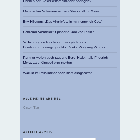
Ebenen der Gesellschaft einander bedingen?
Mombacher Schwimmbad, ein Glücksfall für Mainz
Etty Hillesum: „Das Allertiefste in mir nenne ich Gott“
Schröder Vermittler? Spinnerte Idee von Putin?
Verfassungsschutz keine Zweigstelle des
Bundesverfassungsgerichts. Danke Wolfgang Weimer
Rentner wollen auch tausend Euro. Hallo, hallo Friedrich
Merz, Lars Klingbeil bitte melden
Warum ist Polio immer noch nicht ausgerottet?
ALLE MEINE ARTIKEL
Guten Tag
ARTIKEL ARCHIV