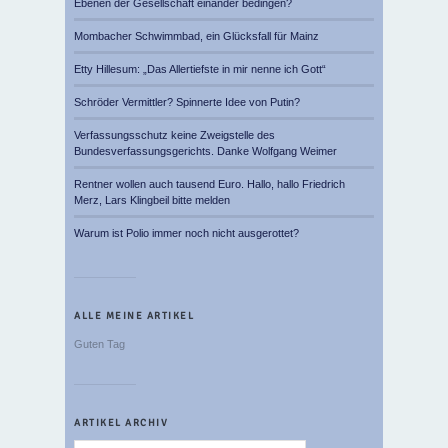
Ebenen der Gesellschaft einander bedingen?
Mombacher Schwimmbad, ein Glücksfall für Mainz
Etty Hillesum: „Das Allertiefste in mir nenne ich Gott“
Schröder Vermittler? Spinnerte Idee von Putin?
Verfassungsschutz keine Zweigstelle des
Bundesverfassungsgerichts. Danke Wolfgang Weimer
Rentner wollen auch tausend Euro. Hallo, hallo Friedrich
Merz, Lars Klingbeil bitte melden
Warum ist Polio immer noch nicht ausgerottet?
ALLE MEINE ARTIKEL
Guten Tag
ARTIKEL ARCHIV