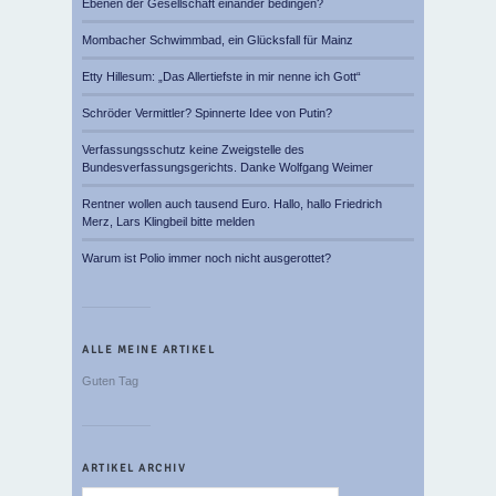
Ebenen der Gesellschaft einander bedingen?
Mombacher Schwimmbad, ein Glücksfall für Mainz
Etty Hillesum: „Das Allertiefste in mir nenne ich Gott“
Schröder Vermittler? Spinnerte Idee von Putin?
Verfassungsschutz keine Zweigstelle des
Bundesverfassungsgerichts. Danke Wolfgang Weimer
Rentner wollen auch tausend Euro. Hallo, hallo Friedrich
Merz, Lars Klingbeil bitte melden
Warum ist Polio immer noch nicht ausgerottet?
ALLE MEINE ARTIKEL
Guten Tag
ARTIKEL ARCHIV