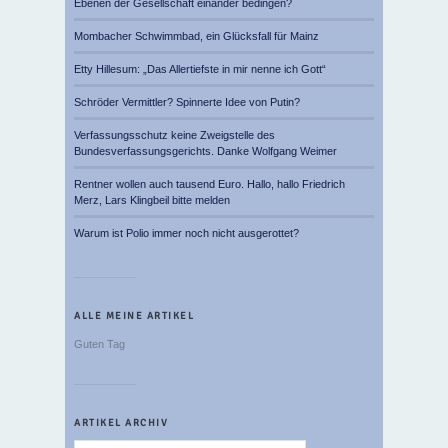
Ebenen der Gesellschaft einander bedingen?
Mombacher Schwimmbad, ein Glücksfall für Mainz
Etty Hillesum: „Das Allertiefste in mir nenne ich Gott“
Schröder Vermittler? Spinnerte Idee von Putin?
Verfassungsschutz keine Zweigstelle des
Bundesverfassungsgerichts. Danke Wolfgang Weimer
Rentner wollen auch tausend Euro. Hallo, hallo Friedrich
Merz, Lars Klingbeil bitte melden
Warum ist Polio immer noch nicht ausgerottet?
ALLE MEINE ARTIKEL
Guten Tag
ARTIKEL ARCHIV