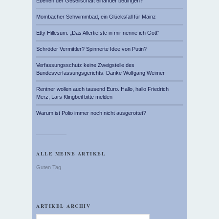
Ebenen der Gesellschaft einander bedingen?
Mombacher Schwimmbad, ein Glücksfall für Mainz
Etty Hillesum: „Das Allertiefste in mir nenne ich Gott“
Schröder Vermittler? Spinnerte Idee von Putin?
Verfassungsschutz keine Zweigstelle des
Bundesverfassungsgerichts. Danke Wolfgang Weimer
Rentner wollen auch tausend Euro. Hallo, hallo Friedrich
Merz, Lars Klingbeil bitte melden
Warum ist Polio immer noch nicht ausgerottet?
ALLE MEINE ARTIKEL
Guten Tag
ARTIKEL ARCHIV
Artikel