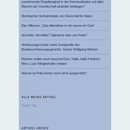
zunehmende Regellosigkeit in der Kommunikation auf allen
Ebenen der Gesellschaft einander bedingen?
Mombacher Schwimmbad, ein Glücksfall für Mainz
Etty Hillesum: „Das Allertiefste in mir nenne ich Gott“
Schröder Vermittler? Spinnerte Idee von Putin?
Verfassungsschutz keine Zweigstelle des
Bundesverfassungsgerichts. Danke Wolfgang Weimer
Rentner wollen auch tausend Euro. Hallo, hallo Friedrich
Merz, Lars Klingbeil bitte melden
Warum ist Polio immer noch nicht ausgerottet?
ALLE MEINE ARTIKEL
Guten Tag
ARTIKEL ARCHIV