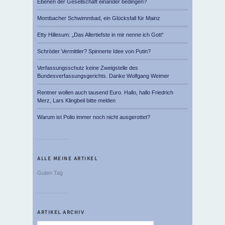
Ebenen der Gesellschaft einander bedingen?
Mombacher Schwimmbad, ein Glücksfall für Mainz
Etty Hillesum: „Das Allertiefste in mir nenne ich Gott“
Schröder Vermittler? Spinnerte Idee von Putin?
Verfassungsschutz keine Zweigstelle des
Bundesverfassungsgerichts. Danke Wolfgang Weimer
Rentner wollen auch tausend Euro. Hallo, hallo Friedrich
Merz, Lars Klingbeil bitte melden
Warum ist Polio immer noch nicht ausgerottet?
ALLE MEINE ARTIKEL
Guten Tag
ARTIKEL ARCHIV