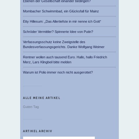
Ebenen der Gesellschaft einander bedingen?
Mombacher Schwimmbad, ein Glücksfall für Mainz
Etty Hillesum: „Das Allertiefste in mir nenne ich Gott“
Schröder Vermittler? Spinnerte Idee von Putin?
Verfassungsschutz keine Zweigstelle des
Bundesverfassungsgerichts. Danke Wolfgang Weimer
Rentner wollen auch tausend Euro. Hallo, hallo Friedrich
Merz, Lars Klingbeil bitte melden
Warum ist Polio immer noch nicht ausgerottet?
ALLE MEINE ARTIKEL
Guten Tag
ARTIKEL ARCHIV