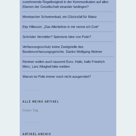
zunehmende Regellosigkeit in der Kommunikation auf allen
Ebenen der Gesellschaft einander bedingen?
Mombacher Schwimmbad, ein Glücksfall für Mainz
Etty Hillesum: „Das Allertiefste in mir nenne ich Gott“
Schröder Vermittler? Spinnerte Idee von Putin?
Verfassungsschutz keine Zweigstelle des
Bundesverfassungsgerichts. Danke Wolfgang Weimer
Rentner wollen auch tausend Euro. Hallo, hallo Friedrich
Merz, Lars Klingbeil bitte melden
Warum ist Polio immer noch nicht ausgerottet?
ALLE MEINE ARTIKEL
Guten Tag
ARTIKEL ARCHIV