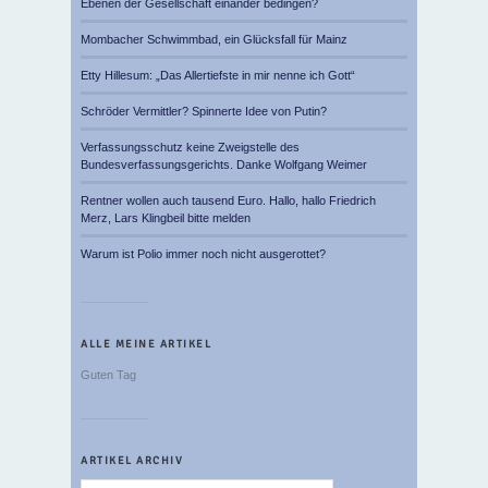
Ebenen der Gesellschaft einander bedingen?
Mombacher Schwimmbad, ein Glücksfall für Mainz
Etty Hillesum: „Das Allertiefste in mir nenne ich Gott“
Schröder Vermittler? Spinnerte Idee von Putin?
Verfassungsschutz keine Zweigstelle des
Bundesverfassungsgerichts. Danke Wolfgang Weimer
Rentner wollen auch tausend Euro. Hallo, hallo Friedrich
Merz, Lars Klingbeil bitte melden
Warum ist Polio immer noch nicht ausgerottet?
ALLE MEINE ARTIKEL
Guten Tag
ARTIKEL ARCHIV