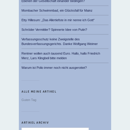
Ebenen der Gesellschaft einander bedingen?
Mombacher Schwimmbad, ein Glücksfall für Mainz
Etty Hillesum: „Das Allertiefste in mir nenne ich Gott“
Schröder Vermittler? Spinnerte Idee von Putin?
Verfassungsschutz keine Zweigstelle des
Bundesverfassungsgerichts. Danke Wolfgang Weimer
Rentner wollen auch tausend Euro. Hallo, hallo Friedrich
Merz, Lars Klingbeil bitte melden
Warum ist Polio immer noch nicht ausgerottet?
ALLE MEINE ARTIKEL
Guten Tag
ARTIKEL ARCHIV