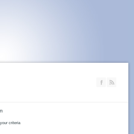
Join our Faceb
RSS
im
our criteria