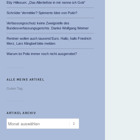
Etty Hillesum: „Das Allertiefste in mir nenne ich Gott“
Schröder Vermittler? Spinnerte Idee von Putin?
Verfassungsschutz keine Zweigstelle des
Bundesverfassungsgerichts. Danke Wolfgang Weimer
Rentner wollen auch tausend Euro. Hallo, hallo Friedrich
Merz, Lars Klingbeil bitte melden
Warum ist Polio immer noch nicht ausgerottet?
ALLE MEINE ARTIKEL
Guten Tag
ARTIKEL ARCHIV
Artikel
Archiv