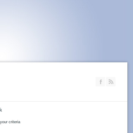
Join our Faceb
RSS
k
our criteria