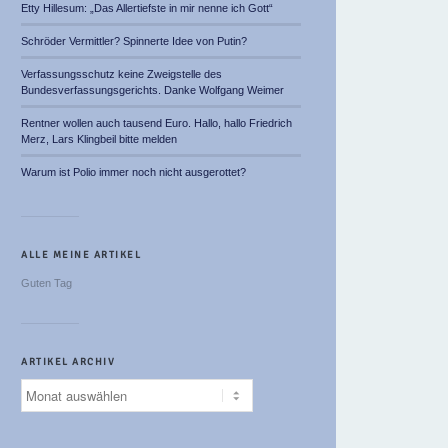
Etty Hillesum: „Das Allertiefste in mir nenne ich Gott“
Schröder Vermittler? Spinnerte Idee von Putin?
Verfassungsschutz keine Zweigstelle des
Bundesverfassungsgerichts. Danke Wolfgang Weimer
Rentner wollen auch tausend Euro. Hallo, hallo Friedrich
Merz, Lars Klingbeil bitte melden
Warum ist Polio immer noch nicht ausgerottet?
ALLE MEINE ARTIKEL
Guten Tag
ARTIKEL ARCHIV
Artikel
Archiv