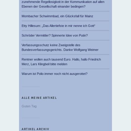
zunehmende Regellosigkeit in der Kommunikation auf allen
Ebenen der Gesellschaft einander bedingen?
Mombacher Schwimmbad, ein Glücksfall für Mainz
Etty Hillesum: „Das Allertiefste in mir nenne ich Gott“
Schröder Vermittler? Spinnerte Idee von Putin?
Verfassungsschutz keine Zweigstelle des
Bundesverfassungsgerichts. Danke Wolfgang Weimer
Rentner wollen auch tausend Euro. Hallo, hallo Friedrich
Merz, Lars Klingbeil bitte melden
Warum ist Polio immer noch nicht ausgerottet?
ALLE MEINE ARTIKEL
Guten Tag
ARTIKEL ARCHIV