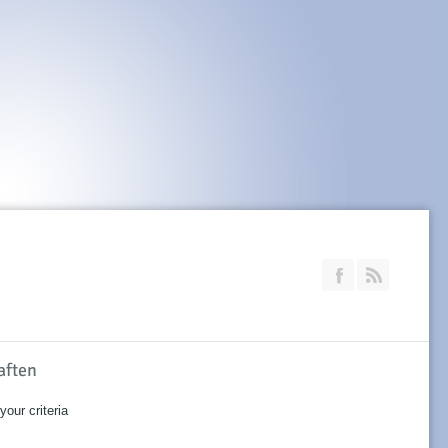
Join our Faceb
RSS
aften
our criteria