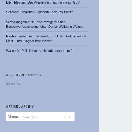
Etty Hillesum: „Das Allertiefste in mir nenne ich Gott“
Schröder Vermittler? Spinnerte Idee von Putin?
Verfassungsschutz keine Zweigstelle des
Bundesverfassungsgerichts. Danke Wolfgang Weimer
Rentner wollen auch tausend Euro. Hallo, hallo Friedrich
Merz, Lars Klingbeil bitte melden
Warum ist Polio immer noch nicht ausgerottet?
ALLE MEINE ARTIKEL
Guten Tag
ARTIKEL ARCHIV
Artikel
Archiv