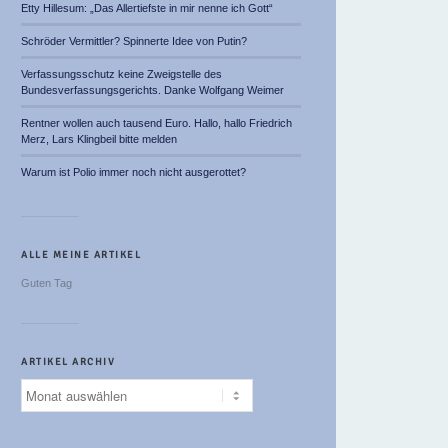
Etty Hillesum: „Das Allertiefste in mir nenne ich Gott“
Schröder Vermittler? Spinnerte Idee von Putin?
Verfassungsschutz keine Zweigstelle des
Bundesverfassungsgerichts. Danke Wolfgang Weimer
Rentner wollen auch tausend Euro. Hallo, hallo Friedrich
Merz, Lars Klingbeil bitte melden
Warum ist Polio immer noch nicht ausgerottet?
ALLE MEINE ARTIKEL
Guten Tag
ARTIKEL ARCHIV
Artikel
Archiv