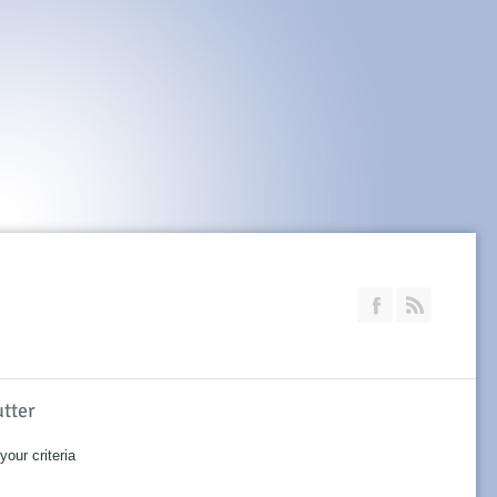
Join our Faceb
RSS
utter
our criteria