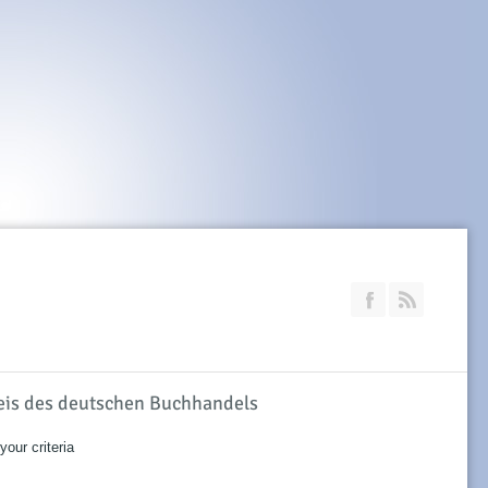
Join our Faceb
RSS
reis des deutschen Buchhandels
our criteria