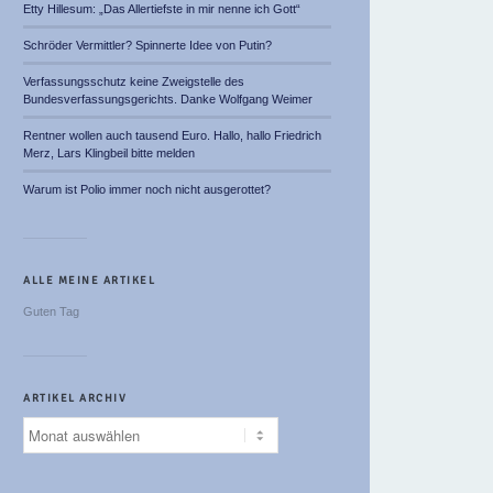
Etty Hillesum: „Das Allertiefste in mir nenne ich Gott“
Schröder Vermittler? Spinnerte Idee von Putin?
Verfassungsschutz keine Zweigstelle des
Bundesverfassungsgerichts. Danke Wolfgang Weimer
Rentner wollen auch tausend Euro. Hallo, hallo Friedrich
Merz, Lars Klingbeil bitte melden
Warum ist Polio immer noch nicht ausgerottet?
ALLE MEINE ARTIKEL
Guten Tag
ARTIKEL ARCHIV
Artikel
Archiv