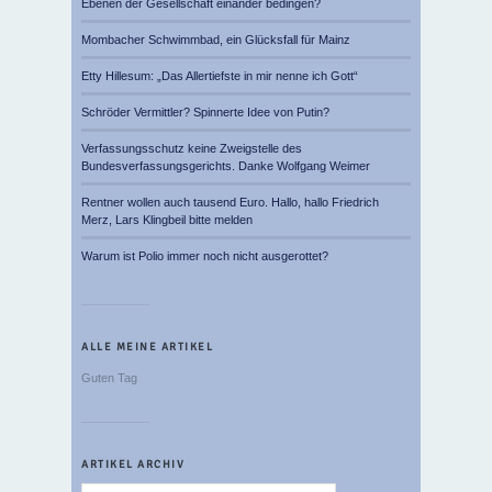
Ebenen der Gesellschaft einander bedingen?
Mombacher Schwimmbad, ein Glücksfall für Mainz
Etty Hillesum: „Das Allertiefste in mir nenne ich Gott“
Schröder Vermittler? Spinnerte Idee von Putin?
Verfassungsschutz keine Zweigstelle des
Bundesverfassungsgerichts. Danke Wolfgang Weimer
Rentner wollen auch tausend Euro. Hallo, hallo Friedrich
Merz, Lars Klingbeil bitte melden
Warum ist Polio immer noch nicht ausgerottet?
ALLE MEINE ARTIKEL
Guten Tag
ARTIKEL ARCHIV