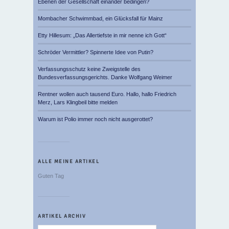
Ebenen der Gesellschaft einander bedingen?
Mombacher Schwimmbad, ein Glücksfall für Mainz
Etty Hillesum: „Das Allertiefste in mir nenne ich Gott“
Schröder Vermittler? Spinnerte Idee von Putin?
Verfassungsschutz keine Zweigstelle des
Bundesverfassungsgerichts. Danke Wolfgang Weimer
Rentner wollen auch tausend Euro. Hallo, hallo Friedrich
Merz, Lars Klingbeil bitte melden
Warum ist Polio immer noch nicht ausgerottet?
ALLE MEINE ARTIKEL
Guten Tag
ARTIKEL ARCHIV