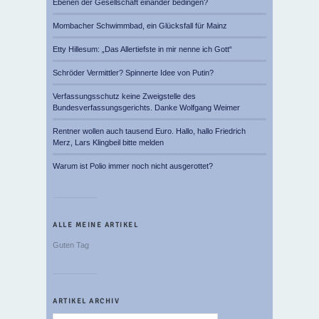
Ebenen der Gesellschaft einander bedingen?
Mombacher Schwimmbad, ein Glücksfall für Mainz
Etty Hillesum: „Das Allertiefste in mir nenne ich Gott“
Schröder Vermittler? Spinnerte Idee von Putin?
Verfassungsschutz keine Zweigstelle des
Bundesverfassungsgerichts. Danke Wolfgang Weimer
Rentner wollen auch tausend Euro. Hallo, hallo Friedrich
Merz, Lars Klingbeil bitte melden
Warum ist Polio immer noch nicht ausgerottet?
ALLE MEINE ARTIKEL
Guten Tag
ARTIKEL ARCHIV