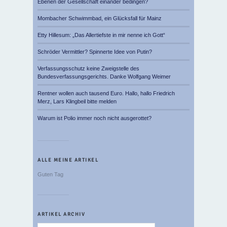
Ebenen der Gesellschaft einander bedingen?
Mombacher Schwimmbad, ein Glücksfall für Mainz
Etty Hillesum: „Das Allertiefste in mir nenne ich Gott“
Schröder Vermittler? Spinnerte Idee von Putin?
Verfassungsschutz keine Zweigstelle des
Bundesverfassungsgerichts. Danke Wolfgang Weimer
Rentner wollen auch tausend Euro. Hallo, hallo Friedrich
Merz, Lars Klingbeil bitte melden
Warum ist Polio immer noch nicht ausgerottet?
ALLE MEINE ARTIKEL
Guten Tag
ARTIKEL ARCHIV