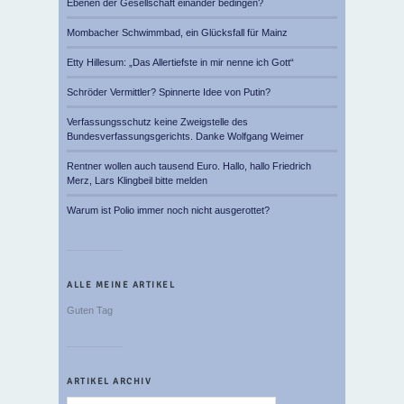
Ebenen der Gesellschaft einander bedingen?
Mombacher Schwimmbad, ein Glücksfall für Mainz
Etty Hillesum: „Das Allertiefste in mir nenne ich Gott“
Schröder Vermittler? Spinnerte Idee von Putin?
Verfassungsschutz keine Zweigstelle des
Bundesverfassungsgerichts. Danke Wolfgang Weimer
Rentner wollen auch tausend Euro. Hallo, hallo Friedrich
Merz, Lars Klingbeil bitte melden
Warum ist Polio immer noch nicht ausgerottet?
ALLE MEINE ARTIKEL
Guten Tag
ARTIKEL ARCHIV