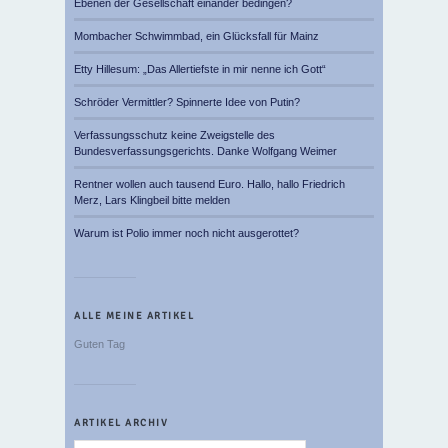
Ebenen der Gesellschaft einander bedingen?
Mombacher Schwimmbad, ein Glücksfall für Mainz
Etty Hillesum: „Das Allertiefste in mir nenne ich Gott“
Schröder Vermittler? Spinnerte Idee von Putin?
Verfassungsschutz keine Zweigstelle des
Bundesverfassungsgerichts. Danke Wolfgang Weimer
Rentner wollen auch tausend Euro. Hallo, hallo Friedrich
Merz, Lars Klingbeil bitte melden
Warum ist Polio immer noch nicht ausgerottet?
ALLE MEINE ARTIKEL
Guten Tag
ARTIKEL ARCHIV