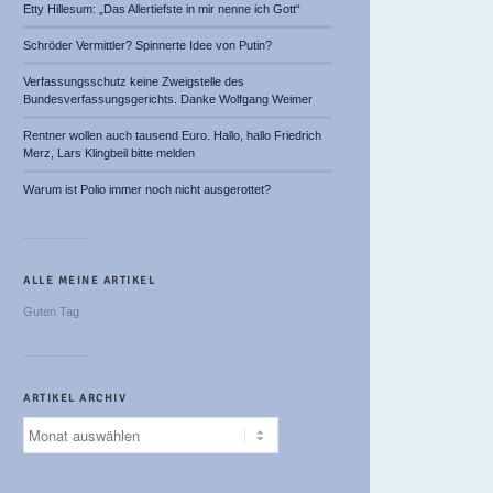
Etty Hillesum: „Das Allertiefste in mir nenne ich Gott“
Schröder Vermittler? Spinnerte Idee von Putin?
Verfassungsschutz keine Zweigstelle des
Bundesverfassungsgerichts. Danke Wolfgang Weimer
Rentner wollen auch tausend Euro. Hallo, hallo Friedrich
Merz, Lars Klingbeil bitte melden
Warum ist Polio immer noch nicht ausgerottet?
ALLE MEINE ARTIKEL
Guten Tag
ARTIKEL ARCHIV
Artikel
Archiv