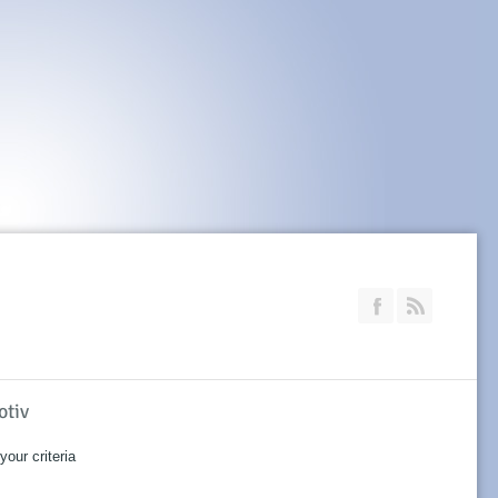
Join our Faceb
RSS
otiv
our criteria