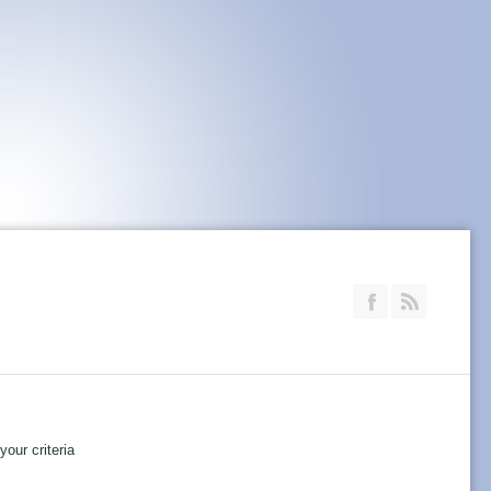
Join our Faceb
RSS
our criteria