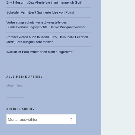
Etty Hillesum: „Das Allertiefste in mir nenne ich Gott“
Schröder Vermittler? Spinnerte Idee von Putin?
Verfassungsschutz keine Zweigstelle des
Bundesverfassungsgerichts. Danke Wolfgang Weimer
Rentner wollen auch tausend Euro. Hallo, hallo Friedrich
Merz, Lars Klingbeil bitte melden
Warum ist Polio immer noch nicht ausgerottet?
ALLE MEINE ARTIKEL
Guten Tag
ARTIKEL ARCHIV
Artikel
Archiv