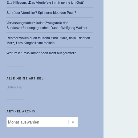
Etty Hillesum: „Das Allertiefste in mir nenne ich Gott“
Schröder Vermittler? Spinnerte Idee von Putin?
Verfassungsschutz keine Zweigstelle des
Bundesverfassungsgerichts. Danke Wolfgang Weimer
Rentner wollen auch tausend Euro. Hallo, hallo Friedrich
Merz, Lars Klingbeil bitte melden
Warum ist Polio immer noch nicht ausgerottet?
ALLE MEINE ARTIKEL
Guten Tag
ARTIKEL ARCHIV
Artikel
Archiv