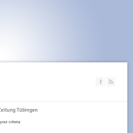
Join our Faceb
RSS
 Zeitung Tübingen
our criteria