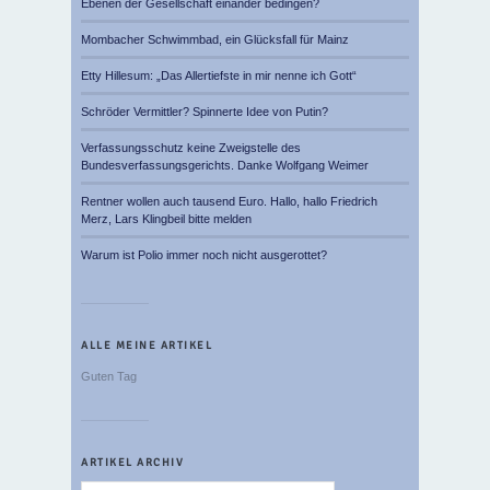
Ebenen der Gesellschaft einander bedingen?
Mombacher Schwimmbad, ein Glücksfall für Mainz
Etty Hillesum: „Das Allertiefste in mir nenne ich Gott“
Schröder Vermittler? Spinnerte Idee von Putin?
Verfassungsschutz keine Zweigstelle des
Bundesverfassungsgerichts. Danke Wolfgang Weimer
Rentner wollen auch tausend Euro. Hallo, hallo Friedrich
Merz, Lars Klingbeil bitte melden
Warum ist Polio immer noch nicht ausgerottet?
ALLE MEINE ARTIKEL
Guten Tag
ARTIKEL ARCHIV