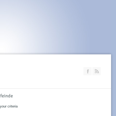
Join our Faceb
RSS
efeinde
our criteria