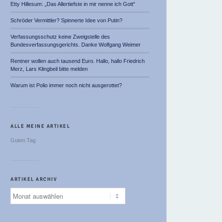
Etty Hillesum: „Das Allertiefste in mir nenne ich Gott“
Schröder Vermittler? Spinnerte Idee von Putin?
Verfassungsschutz keine Zweigstelle des
Bundesverfassungsgerichts. Danke Wolfgang Weimer
Rentner wollen auch tausend Euro. Hallo, hallo Friedrich
Merz, Lars Klingbeil bitte melden
Warum ist Polio immer noch nicht ausgerottet?
ALLE MEINE ARTIKEL
Guten Tag
ARTIKEL ARCHIV
Artikel
Archiv