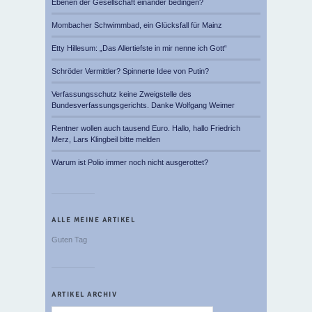
Ebenen der Gesellschaft einander bedingen?
Mombacher Schwimmbad, ein Glücksfall für Mainz
Etty Hillesum: „Das Allertiefste in mir nenne ich Gott“
Schröder Vermittler? Spinnerte Idee von Putin?
Verfassungsschutz keine Zweigstelle des
Bundesverfassungsgerichts. Danke Wolfgang Weimer
Rentner wollen auch tausend Euro. Hallo, hallo Friedrich
Merz, Lars Klingbeil bitte melden
Warum ist Polio immer noch nicht ausgerottet?
ALLE MEINE ARTIKEL
Guten Tag
ARTIKEL ARCHIV