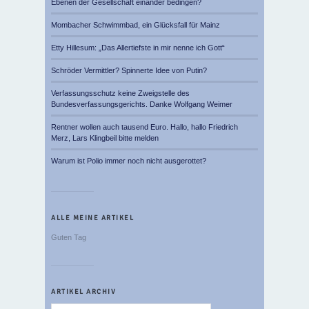
Ebenen der Gesellschaft einander bedingen?
Mombacher Schwimmbad, ein Glücksfall für Mainz
Etty Hillesum: „Das Allertiefste in mir nenne ich Gott“
Schröder Vermittler? Spinnerte Idee von Putin?
Verfassungsschutz keine Zweigstelle des
Bundesverfassungsgerichts. Danke Wolfgang Weimer
Rentner wollen auch tausend Euro. Hallo, hallo Friedrich
Merz, Lars Klingbeil bitte melden
Warum ist Polio immer noch nicht ausgerottet?
ALLE MEINE ARTIKEL
Guten Tag
ARTIKEL ARCHIV