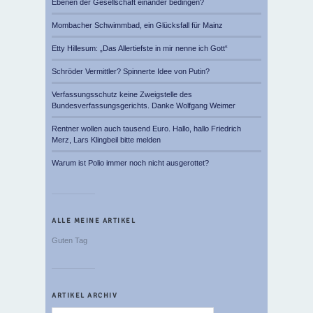
Ebenen der Gesellschaft einander bedingen?
Mombacher Schwimmbad, ein Glücksfall für Mainz
Etty Hillesum: „Das Allertiefste in mir nenne ich Gott“
Schröder Vermittler? Spinnerte Idee von Putin?
Verfassungsschutz keine Zweigstelle des
Bundesverfassungsgerichts. Danke Wolfgang Weimer
Rentner wollen auch tausend Euro. Hallo, hallo Friedrich
Merz, Lars Klingbeil bitte melden
Warum ist Polio immer noch nicht ausgerottet?
ALLE MEINE ARTIKEL
Guten Tag
ARTIKEL ARCHIV