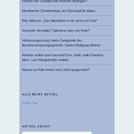
Ebenen der Gesellschaft einander bedingen?
Mombacher Schwimmbad, ein Glücksfall für Mainz
Etty Hillesum: „Das Allertiefste in mir nenne ich Gott“
Schröder Vermittler? Spinnerte Idee von Putin?
Verfassungsschutz keine Zweigstelle des
Bundesverfassungsgerichts. Danke Wolfgang Weimer
Rentner wollen auch tausend Euro. Hallo, hallo Friedrich
Merz, Lars Klingbeil bitte melden
Warum ist Polio immer noch nicht ausgerottet?
ALLE MEINE ARTIKEL
Guten Tag
ARTIKEL ARCHIV