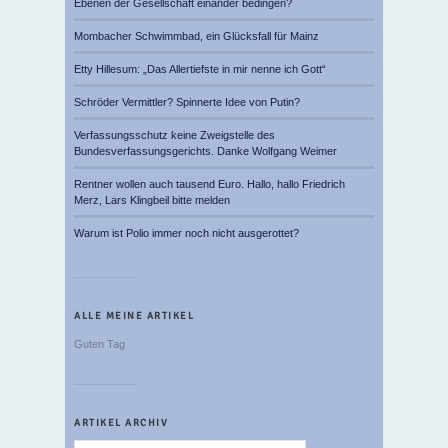
Ebenen der Gesellschaft einander bedingen?
Mombacher Schwimmbad, ein Glücksfall für Mainz
Etty Hillesum: „Das Allertiefste in mir nenne ich Gott“
Schröder Vermittler? Spinnerte Idee von Putin?
Verfassungsschutz keine Zweigstelle des
Bundesverfassungsgerichts. Danke Wolfgang Weimer
Rentner wollen auch tausend Euro. Hallo, hallo Friedrich
Merz, Lars Klingbeil bitte melden
Warum ist Polio immer noch nicht ausgerottet?
ALLE MEINE ARTIKEL
Guten Tag
ARTIKEL ARCHIV