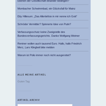
Ebenen der Gesellschaft einander bedingen?
Mombacher Schwimmbad, ein Glücksfall für Mainz
Etty Hillesum: „Das Allertiefste in mir nenne ich Gott“
Schröder Vermittler? Spinnerte Idee von Putin?
Verfassungsschutz keine Zweigstelle des
Bundesverfassungsgerichts. Danke Wolfgang Weimer
Rentner wollen auch tausend Euro. Hallo, hallo Friedrich
Merz, Lars Klingbeil bitte melden
Warum ist Polio immer noch nicht ausgerottet?
ALLE MEINE ARTIKEL
Guten Tag
ARTIKEL ARCHIV