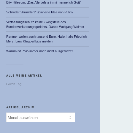
Etty Hillesum: „Das Allertiefste in mir nenne ich Gott“
Schröder Vermittler? Spinnerte Idee von Putin?
Verfassungsschutz keine Zweigstelle des
Bundesverfassungsgerichts. Danke Wolfgang Weimer
Rentner wollen auch tausend Euro. Hallo, hallo Friedrich
Merz, Lars Klingbeil bitte melden
Warum ist Polio immer noch nicht ausgerottet?
ALLE MEINE ARTIKEL
Guten Tag
ARTIKEL ARCHIV
Artikel
Archiv