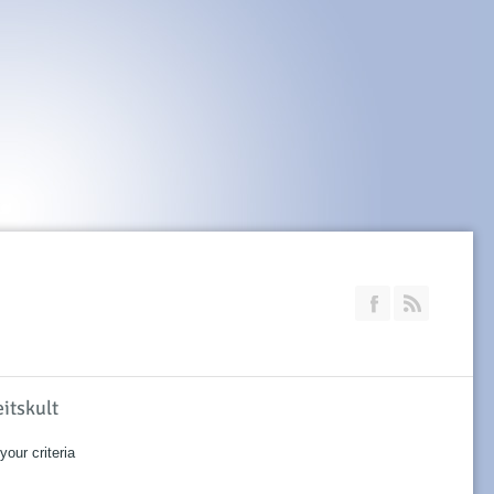
Join our Faceb
RSS
eitskult
our criteria