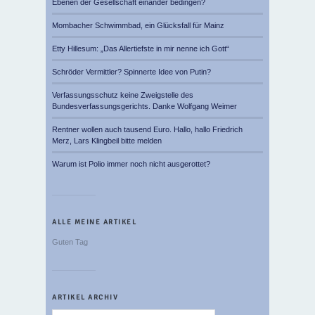
Ebenen der Gesellschaft einander bedingen?
Mombacher Schwimmbad, ein Glücksfall für Mainz
Etty Hillesum: „Das Allertiefste in mir nenne ich Gott“
Schröder Vermittler? Spinnerte Idee von Putin?
Verfassungsschutz keine Zweigstelle des
Bundesverfassungsgerichts. Danke Wolfgang Weimer
Rentner wollen auch tausend Euro. Hallo, hallo Friedrich
Merz, Lars Klingbeil bitte melden
Warum ist Polio immer noch nicht ausgerottet?
ALLE MEINE ARTIKEL
Guten Tag
ARTIKEL ARCHIV