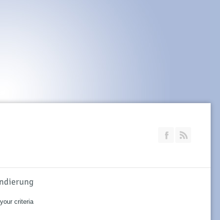
Join our Faceb
RSS
ondierung
our criteria