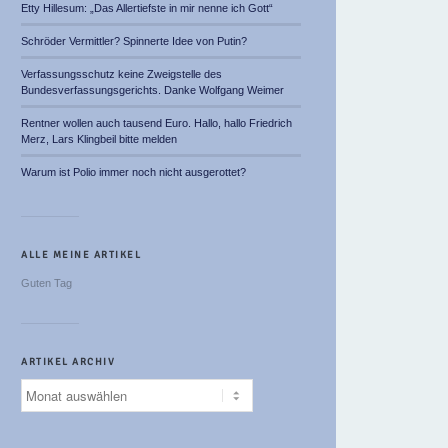
Etty Hillesum: „Das Allertiefste in mir nenne ich Gott“
Schröder Vermittler? Spinnerte Idee von Putin?
Verfassungsschutz keine Zweigstelle des
Bundesverfassungsgerichts. Danke Wolfgang Weimer
Rentner wollen auch tausend Euro. Hallo, hallo Friedrich
Merz, Lars Klingbeil bitte melden
Warum ist Polio immer noch nicht ausgerottet?
ALLE MEINE ARTIKEL
Guten Tag
ARTIKEL ARCHIV
Artikel
Archiv